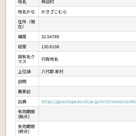
地名
柿迫村
地名かな
かきざこむら
住所（現
在）
緯度
32.54789
経度
130.8108
固有名ク
行政地名
ラス
上位語
八代郡 泉村
説明
異表記
出典
https://geoshape.ex.nii.ac.jp/nrct/resource/
有効期限
(始点)
有効期限
(終点)