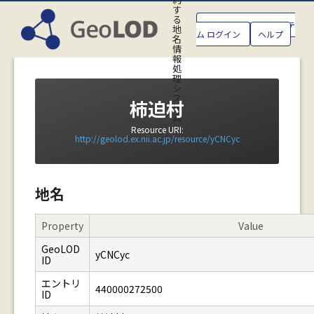
す
る
GeoLOD地名管理システ
地
ム ログイン
ヘルプ
名
情
報
処
理
シ
ス
柿迫村
テ
ム
Resource URI:
http://geolod.ex.nii.ac.jp/resource/yCNCyc
地名
Property
Value
GeoLOD
yCNCyc
ID
エントリ
440000272500
ID