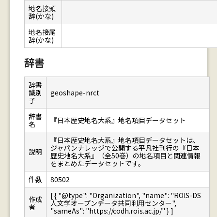
地名接頭
辞(かな)
地名接尾
辞(かな)
辞書
辞書
識別
geoshape-nrct
子
辞書
『日本歴史地名大系』地名項目データセット
名
『日本歴史地名大系』地名項目データセットは、
ジャパンナレッジで公開する平凡社刊行の『日本
説明
歴史地名大系』（全50巻）の地名項目と関連情報
をまとめたデータセットです。
件数
80502
[ { "@type": "Organization", "name": "ROIS-DS
作成
人文学オープンデータ共同利用センター",
者
"sameAs": "https://codh.rois.ac.jp/" } ]