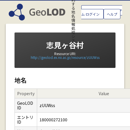
す
る
GeoLOD地名管理システ
地
ム ログイン
ヘルプ
名
情
報
処
理
シ
ス
志見ヶ谷村
テ
ム
Resource URI:
http://geolod.ex.nii.ac.jp/resource/zUUWss
地名
Property
Value
GeoLOD
zUUWss
ID
エントリ
180000272100
ID