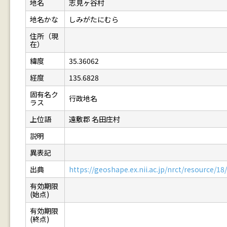
地名
志見ヶ谷村
地名かな
しみがたにむら
住所（現
在）
緯度
35.36062
経度
135.6828
固有名ク
行政地名
ラス
上位語
遠敷郡 名田庄村
説明
異表記
出典
https://geoshape.ex.nii.ac.jp/nrct/resource/
有効期限
(始点)
有効期限
(終点)