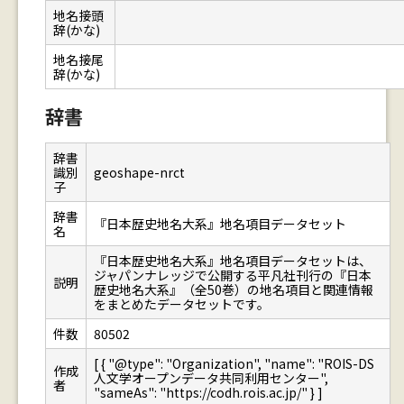
地名接頭
辞(かな)
地名接尾
辞(かな)
辞書
辞書
識別
geoshape-nrct
子
辞書
『日本歴史地名大系』地名項目データセット
名
『日本歴史地名大系』地名項目データセットは、
ジャパンナレッジで公開する平凡社刊行の『日本
説明
歴史地名大系』（全50巻）の地名項目と関連情報
をまとめたデータセットです。
件数
80502
[ { "@type": "Organization", "name": "ROIS-DS
作成
人文学オープンデータ共同利用センター",
者
"sameAs": "https://codh.rois.ac.jp/" } ]