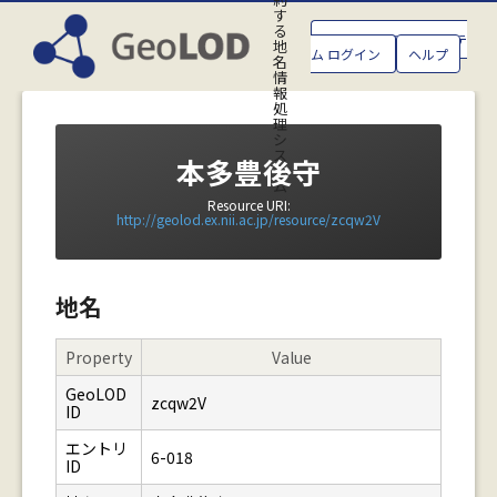
す
る
GeoLOD地名管理システ
地
ム ログイン
ヘルプ
名
情
報
処
理
シ
ス
本多豊後守
テ
ム
Resource URI:
http://geolod.ex.nii.ac.jp/resource/zcqw2V
地名
Property
Value
GeoLOD
zcqw2V
ID
エントリ
6-018
ID