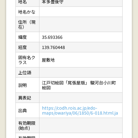
地名
本多豊後守
地名かな
住所（現
在）
緯度
35.693366
経度
139.760448
固有名ク
屋敷地
ラス
上位語
江戸切絵図「尾張屋版」 駿河台小川町
説明
絵図
異表記
https://codh.rois.ac.jp/edo-
出典
maps/owariya/06/1850/6-018.html.ja
有効期限
(始点)