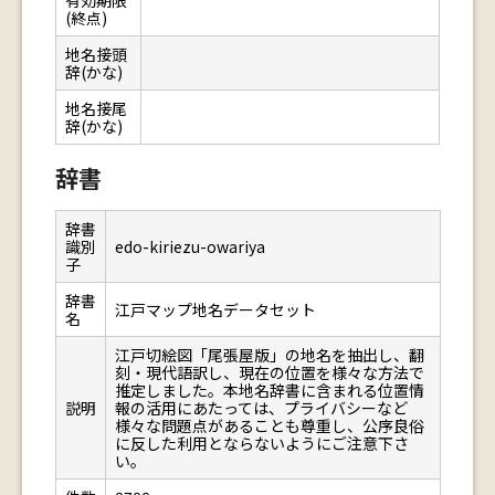
有効期限
(終点)
地名接頭
辞(かな)
地名接尾
辞(かな)
辞書
辞書
識別
edo-kiriezu-owariya
子
辞書
江戸マップ地名データセット
名
江戸切絵図「尾張屋版」の地名を抽出し、翻
刻・現代語訳し、現在の位置を様々な方法で
推定しました。本地名辞書に含まれる位置情
説明
報の活用にあたっては、プライバシーなど
様々な問題点があることも尊重し、公序良俗
に反した利用とならないようにご注意下さ
い。