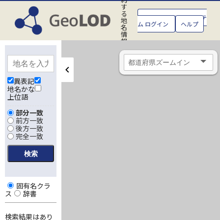
す
る
GeoLOD地名管理システ
地
ム ログイン
ヘルプ
名
情
報
処
理
シ
ス
テ
異表記
ム
地名かな
上位語
部分一致
前方一致
後方一致
完全一致
固有名クラ
ス
辞書
検索結果はあり