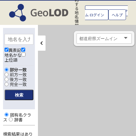
す
る
GeoLOD地名管理システ
地
ム ログイン
ヘルプ
名
情
報
処
理
シ
ス
テ
異表記
ム
地名かな
上位語
部分一致
前方一致
後方一致
完全一致
固有名クラ
ス
辞書
検索結果はあり