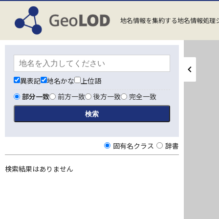
地名情報を集約する地名情報処理
異表記
地名かな
上位語
部分一致
前方一致
後方一致
完全一致
固有名クラス
辞書
検索結果はありません