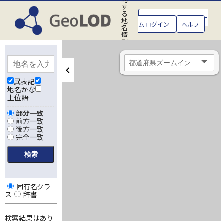
す
る
GeoLOD地名管理システ
地
ム ログイン
ヘルプ
名
情
報
処
理
シ
ス
テ
異表記
ム
地名かな
上位語
部分一致
前方一致
後方一致
完全一致
固有名クラ
ス
辞書
検索結果はあり