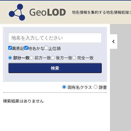
地名情報を集約する地名情報処理
異表記
地名かな
上位語
部分一致
前方一致
後方一致
完全一致
固有名クラス
辞書
検索結果はありません