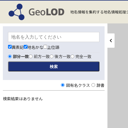
地名情報を集約する地名情報処理
異表記
地名かな
上位語
部分一致
前方一致
後方一致
完全一致
固有名クラス
辞書
検索結果はありません