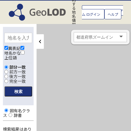
す
る
GeoLOD地名管理システ
地
ム ログイン
ヘルプ
名
情
報
処
理
シ
ス
テ
異表記
ム
地名かな
上位語
部分一致
前方一致
後方一致
完全一致
固有名クラ
ス
辞書
検索結果はあり