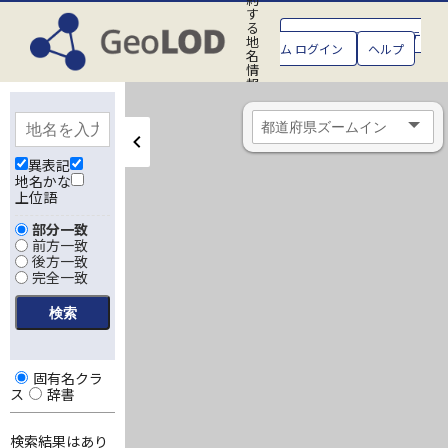
す
る
GeoLOD地名管理システ
地
ム ログイン
ヘルプ
名
情
報
処
理
シ
ス
テ
異表記
ム
地名かな
上位語
部分一致
前方一致
後方一致
完全一致
固有名クラ
ス
辞書
検索結果はあり