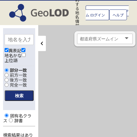
す
る
GeoLOD地名管理システ
地
ム ログイン
ヘルプ
名
情
報
処
理
シ
ス
テ
異表記
ム
地名かな
上位語
部分一致
前方一致
後方一致
完全一致
固有名クラ
ス
辞書
検索結果はあり