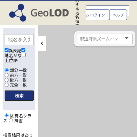
す
る
GeoLOD地名管理システ
地
ム ログイン
ヘルプ
名
情
報
処
理
シ
ス
テ
異表記
ム
地名かな
上位語
部分一致
前方一致
後方一致
完全一致
固有名クラ
ス
辞書
検索結果はあり