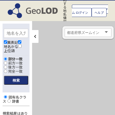
す
る
GeoLOD地名管理システ
地
ム ログイン
ヘルプ
名
情
報
処
理
シ
ス
テ
異表記
ム
地名かな
上位語
部分一致
前方一致
後方一致
完全一致
固有名クラ
ス
辞書
検索結果はあり