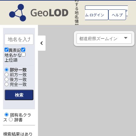
す
る
GeoLOD地名管理システ
地
ム ログイン
ヘルプ
名
情
報
処
理
シ
ス
テ
異表記
ム
地名かな
上位語
部分一致
前方一致
後方一致
完全一致
固有名クラ
ス
辞書
検索結果はあり